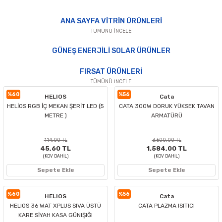
ANA SAYFA VİTRİN ÜRÜNLERİ
TÜMÜNÜ İNCELE
%64
K2-GLOBAL
GÜNEŞ ENERJİLİ SOLAR ÜRÜNLER
K2 40W E27 VANTİLATÖRLÜ LED AMPUL 3 RENK
%56
Cata
FIRSAT ÜRÜNLERİ
CATA TİBET SOLAR SET ÜSTÜ ( 75W ) Beyaz
TÜMÜNÜ İNCELE
1.828,17 TL
%60
%56
HELIOS
Cata
658,14 TL
HELİOS RGB İÇ MEKAN ŞERİT LED (5
CATA 300W DORUK YÜKSEK TAVAN
(KDV DAHİL)
2.700,00 TL
METRE )
ARMATÜRÜ
1.188,00 TL
Sepete Ekle
(KDV DAHİL)
%56
Cata
114,00 TL
Sepete Ekle
3.600,00 TL
45,60 TL
1.584,00 TL
Cata Bern Ledli Tavan Vantilatörü Ahşap Kumandalı 3 Renk
(KDV DAHİL)
(KDV DAHİL)
%56
NOAS
Noas Mega 900W Solar Sokak Armatürü
Sepete Ekle
Sepete Ekle
10.500,00 TL
4.620,00 TL
%60
%56
HELIOS
Cata
(KDV DAHİL)
6.240,00 TL
HELIOS 36 WAT XPLUS SIVA ÜSTÜ
CATA PLAZMA ISITICI
2.745,60 TL
Sepete Ekle
KARE SİYAH KASA GÜNIŞIĞI
(KDV DAHİL)