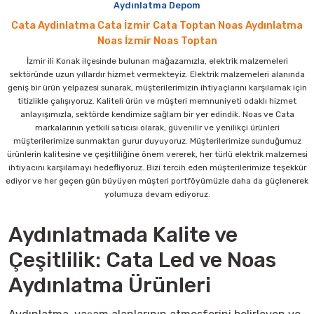
Aydınlatma Depom
(KDV DAHİL)
Sepete Ekle
8.400,00 TL
Sepete Ekle
Cata Aydinlatma Cata İzmir Cata Toptan Noas Aydınlatma
3.696,00 TL
Sepete Ekle
Noas İzmir Noas Toptan
(KDV DAHİL)
%61
%61
İZER
İZER
%56
NOAS
3W 10Cm Wallwasher Amber
Sepete Ekle
3W 10Cm Wallwasher Mavi
İzmir ili Konak ilçesinde bulunan mağazamızla, elektrik malzemeleri
NOAS 30W ULTRA SLİM LED PROJEKTÖR 3200K
sektöründe uzun yıllardır hizmet vermekteyiz. Elektrik malzemeleri alanında
%56
Yeni
geniş bir ürün yelpazesi sunarak, müşterilerimizin ihtiyaçlarını karşılamak için
Cata
titizlikle çalışıyoruz. Kaliteli ürün ve müşteri memnuniyeti odaklı hizmet
CATA Kristal Ledli Tavan Vantilatörü 3 renk
990,00 TL
990,00 TL
anlayışımızla, sektörde kendimize sağlam bir yer edindik. Noas ve Cata
386,10 TL
386,10 TL
450,00 TL
markalarının yetkili satıcısı olarak, güvenilir ve yenilikçi ürünleri
198,00 TL
(KDV DAHİL)
(KDV DAHİL)
müşterilerimize sunmaktan gurur duyuyoruz. Müşterilerimize sunduğumuz
(KDV DAHİL)
Sepete Ekle
6.900,00 TL
Sepete Ekle
ürünlerin kalitesine ve çeşitliliğine önem vererek, her türlü elektrik malzemesi
3.036,00 TL
Sepete Ekle
ihtiyacını karşılamayı hedefliyoruz. Bizi tercih eden müşterilerimize teşekkür
(KDV DAHİL)
%61
%61
İZER
İZER
ediyor ve her geçen gün büyüyen müşteri portföyümüzle daha da güçlenerek
%56
NOAS
3W Led Wallwasher 10Cm Kırmızı
Sepete Ekle
3W 10Cm Wallwasher Yeşil
yolumuza devam ediyoruz.
NOAS 500W ULTRA SLİM LED PROJEKTÖR BEYAZ
%56
Yeni
Cata
Aydınlatmada Kalite ve
CATA ŞERİNO EL VE MASA VANTİLATÖR ŞARJLI
990,00 TL
990,00 TL
386,10 TL
386,10 TL
4.800,00 TL
Çeşitlilik: Cata Led ve Noas
2.112,00 TL
(KDV DAHİL)
(KDV DAHİL)
(KDV DAHİL)
Aydınlatma Ürünleri
Sepete Ekle
324,00 TL
Sepete Ekle
142,56 TL
Sepete Ekle
(KDV DAHİL)
%61
%61
İZER
İZER