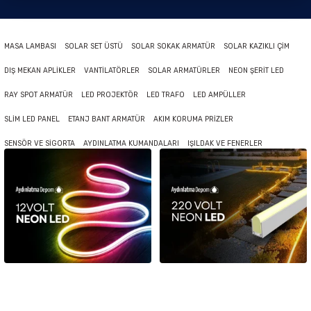
MASA LAMBASI
SOLAR SET ÜSTÜ
SOLAR SOKAK ARMATÜR
SOLAR KAZIKLI ÇİM
DIŞ MEKAN APLİKLER
VANTİLATÖRLER
SOLAR ARMATÜRLER
NEON ŞERİT LED
RAY SPOT ARMATÜR
LED PROJEKTÖR
LED TRAFO
LED AMPÜLLER
SLİM LED PANEL
ETANJ BANT ARMATÜR
AKIM KORUMA PRİZLER
SENSÖR VE SİGORTA
AYDINLATMA KUMANDALARI
IŞILDAK VE FENERLER