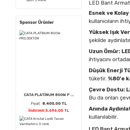
Spot 3 Renk
LED Bant Armatür
Esnek ve Kolay
kullanıcıların ih
Sponsor Ürünler
Yüksek Işık Veri
şekilde aydınlatı
Uzun Ömür:
LE
ihtiyacını ortad
Düşük Enerji T
tüketir.
%80'e k
Çevre Dostu:
L
CATA PLATİNUM 800W P ...
Bu da onları çev
Fiyat :
8.400,00 TL
Anında Aydınla
İndirimli 3.696,00 TL
kullanılabilir.
LED Bant Armat