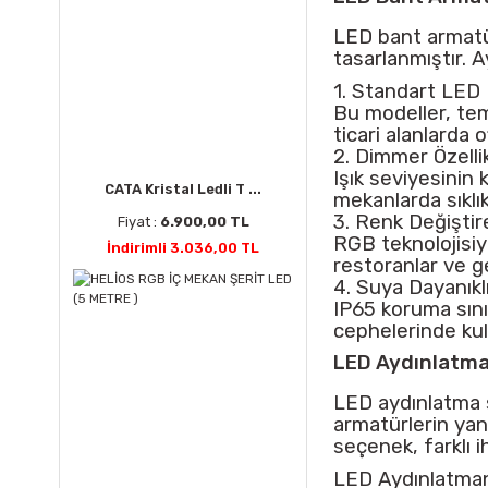
LED bant armatürl
tasarlanmıştır. 
1. Standart LED
Bu modeller, teme
ticari alanlarda 
2. Dimmer Özelli
Işık seviyesinin 
CATA Kristal Ledli T ...
mekanlarda sıklıkl
3. Renk Değişti
Fiyat :
6.900,00 TL
RGB teknolojisiyl
İndirimli 3.036,00 TL
restoranlar ve ge
4. Suya Dayanık
IP65 koruma sını
cephelerinde kul
LED Aydınlatma
LED aydınlatma s
armatürlerin yan
seçenek, farklı i
LED Aydınlatman