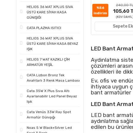
240,00 T
HELIOS 36 WAT XPLUS SIVA
%56
105,60 
ÜSTÜ KARE SİYAH KASA
indirim
(KDV DAHİL
GÜNIŞIĞI
Sepete Ek
CATA PLAZMA ISITICI
HELIOS 36 WAT XPLUS SIVA
ÜSTÜ KARE SİYAH KASA BEYAZ
LED Bant Armatü
IŞIK
Aydınlatma siste
HELIOS 7 WAT KAZIKLI ÇİM
ARMATÜR YEŞİL
çözümleri arasın
özellikleri ile dik
CATA Lizbon Bronz Tek
Ev, ofis ve endüs
Anahtarlı 3 Renk Masa Lambası
ihtiyaca uygun ç
Cata 35W X Plus Sıva Altı
bant armatürler 
Ayarlanabilir Led Panel Beyaz
Işık
LED Bant Armat
Cata Venüs 33W Ray Spot
LED bant armatür
Armatür Günışığı
aydınlatma sağla
edilen bu ürünler
Noas 5 W Black+Sılver Led