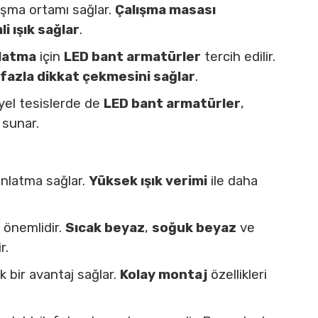
lışma ortamı sağlar.
Çalışma masası
li ışık sağlar
.
nlatma
için
LED bant armatürler
tercih edilir.
fazla dikkat çekmesini sağlar
.
iyel tesislerde de
LED bant armatürler
,
 sunar.
dınlatma sağlar.
Yüksek ışık verimi
ile daha
k önemlidir.
Sıcak beyaz
,
soğuk beyaz
ve
r.
k bir avantaj sağlar.
Kolay montaj
özellikleri