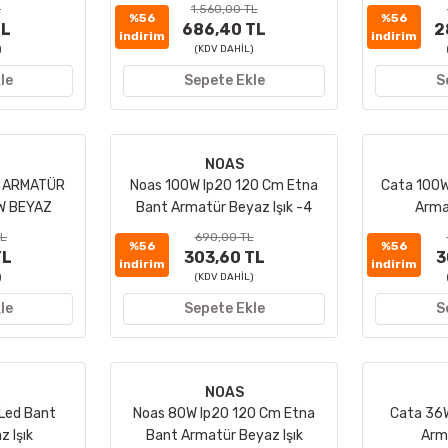
L
1.560,00 TL
%56
%56
TL
686,40 TL
2
indirim
indirim
)
(KDV DAHİL)
le
Sepete Ekle
S
NOAS
D ARMATÜR
Noas 100W Ip20 120 Cm Etna
Cata 100W
W BEYAZ
Bant Armatür Beyaz Işık -4
Arma
Sıra Ledli
TL
690,00 TL
%56
%56
TL
303,60 TL
3
indirim
indirim
)
(KDV DAHİL)
le
Sepete Ekle
S
NOAS
Led Bant
Noas 80W Ip20 120 Cm Etna
Cata 36W
 Işık
Bant Armatür Beyaz Işık
Arma