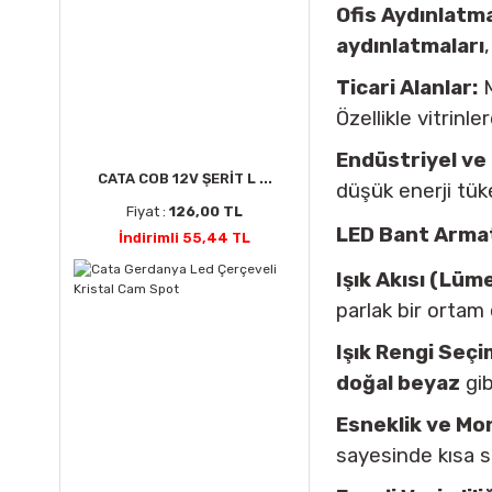
Ofis Aydınlatma
aydınlatmaları
Ticari Alanlar:
M
Özellikle vitrinl
Endüstriyel ve 
CATA COB 12V ŞERİT L ...
düşük enerji tük
Fiyat :
126,00 TL
LED Bant Armat
İndirimli 55,44 TL
Işık Akısı (Lüm
parlak bir ortam 
Işık Rengi Seçi
doğal beyaz
gib
Esneklik ve Mo
sayesinde kısa s