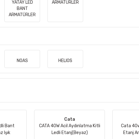
YATAY LED
ARMATÜRLER
BANT
ARMATÜRLER
NOAS
HELIOS
Cata
li Bant
CATA 40W Acil Aydınlatma Kitli
Cata 40w
 Işık
Ledli Etanj(Beyaz)
Etanj A