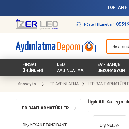
TOPTAN FİYATINA PARAKEN
0531 
Müşteri Hizmetleri
FIRSAT
LED
EV - BAHÇE
ÜRÜNLERİ
AYDINLATMA
DEKORASYON
Anasayfa
LED AYDINLATMA
LED BANT ARMATÜRL
İlgili Alt Kategoril
LED BANT ARMATÜRLER
DIŞ MEKAN ETANJ BANT
DIŞ MEKAN