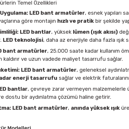
lerin Temel Özellikleri
 Uygulama:
LED bant armatürler
, esnek yapıları 
tiyaçlarına göre montajın
hızlı ve pratik
bir şekilde yap
mliliği:
LED bantlar
, yüksek
lümen (ışık akısı)
değe
r.
LED teknolojisi
, daha az enerjiyle daha fazla ışık s
D bant armatürler
, 25.000 saate kadar kullanım ömr
an kaldırır ve uzun vadede maliyet tasarrufu sağlar.
üketimi:
LED bant armatürler
, geleneksel aydınla
adar enerji tasarrufu
sağlar ve elektrik faturaları
ED bantlar
, çevreye zarar vermeyen malzemelerle ür
re dostu bir aydınlatma çözümü haline getirir.
tma:
LED bant armatürler
,
anında yüksek ışık
üre
ür Modelleri