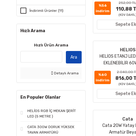
252,00 T
%56
110,88 
İndirimli Ürünler (11)
indirim
(KDV DAHİL
Sepete Ek
Hızlı Arama
Hızlı Ürün Arama
HELIOS
HELİOS ETANJ LE
Ara
EKLENEBİLİR 60
2.040,00 
Detaylı Arama
%60
816,00 
indirim
(KDV DAHİL
Sepete Ek
En Populer Olanlar
HELİOS RGB İÇ MEKAN ŞERİT
LED (5 METRE )
Cata
Cata 20W Yatay 
CATA 300W DORUK YÜKSEK
Armatür Beyaz
TAVAN ARMATÜRÜ