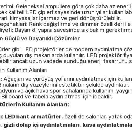
etimi: Geleneksel ampullere göre çok daha az enerji 
 kaliteli LED çipleri sayesinde uzun yıllar kullanılabil
arlı kimyasallar içermez ve geri dönüştürülebilir.
enekleri: Renk değiştirme ve dimmer özellikleri ile öz
yeti: Dayanıklı yapısı sayesinde sık bakım gerektirm
r: Güçlü ve Dayanıklı Çözümler
ler gibi LED projektörler de modern aydınlatma çözüml
 duyulan dış mekanlarda kullanılır. LED projektör fiyat
rebilir ancak uzun vadede sunduğu enerji tasarrufu s
in Kullanım Alanları
 Ağaçları ve yürüyüş yollarını aydınlatmak için kullanıl
inaların dış yüzeylerini estetik bir şekilde aydınlatır.
tadyum ve açık hava spor sahalarında kullanımı yaygın
Billboard ve tabela aydınlatması için idealdir.
rlerin Kullanım Alanları:
ı:
LED bant armatürler
, özellikle salonlar, yatak od
ı
,
gizli dolap içi aydınlatmaları
,
kasa aydınlatmala