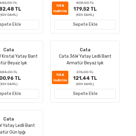
642,00 TL
408,00 TL
%56
82,48 TL
179,52 TL
indirim
(KDV DAHİL)
(KDV DAHİL)
epete Ekle
Sepete Ekle
Cata
Cata
 Krıstal Yatay Bant
Cata 36W Yatay Ledli Bant
tür Beyaz Işık
Armatür Beyaz Işık
684,00 TL
276,00 TL
%56
00,96 TL
121,44 TL
indirim
(KDV DAHİL)
(KDV DAHİL)
epete Ekle
Sepete Ekle
Cata
 Yatay Ledli Bant
tür Gün Işığı