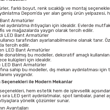
er, farklı boyut, renk sıcaklığı ve montaj seçenekleriy
Aydınlatma Depom’da yer alan geniş ürün yelpazesi,
 Bant Armatürler
l aydınlatma ihtiyaçları için idealdir. Evlerde mutfa
ofis ve mağazalarda yaygın olarak tercih edilir.
kli LED Bant Armatürler
kullanıcı tarafından ayarlanabilmesine olanak tanır. Özel
a tercih edilir.
ren LED Bant Armatürler
e donatılmış bu modeller, dekoratif amaçlı kullanılan m
ce kulüpleri için idealdir.
lı LED Bant Armatürler
fına sahip bu modeller, dış mekan aydınlatması için 
lanımı yaygındır.
 Seçenekleri ile Modern Mekanlar
eçenekleri, hem estetik hem de işlevsellik açısında
ı sıra LED şerit aydınlatmalar, spot lambalar, panel a
htiyaçlara yönelik çözümler sunar.
ın Avantajları