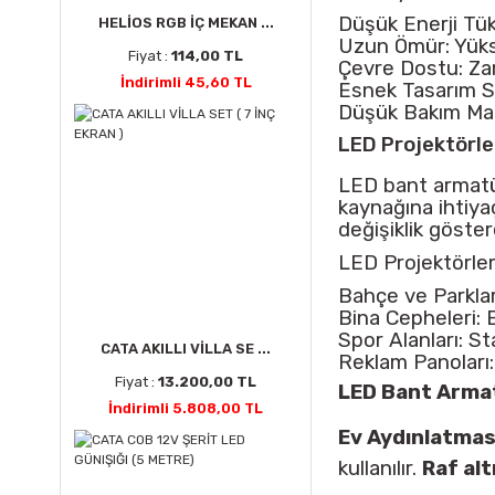
Düşük Enerji Tük
HELİOS RGB İÇ MEKAN ...
Uzun Ömür: Yüksek
Fiyat :
114,00 TL
Çevre Dostu: Zar
İndirimli 45,60 TL
Esnek Tasarım Seç
Düşük Bakım Mali
LED Projektörle
LED bant armatür
kaynağına ihtiyaç
değişiklik göste
LED Projektörler
Bahçe ve Parklar:
Bina Cepheleri: B
Spor Alanları: S
CATA AKILLI VİLLA SE ...
Reklam Panoları: 
Fiyat :
13.200,00 TL
LED Bant Armatü
İndirimli 5.808,00 TL
Ev Aydınlatmas
kullanılır.
Raf alt