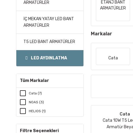
ETANJ BANT
ARMATÜRLER
ARMATÜRLER
İÇ MEKAN YATAY LED BANT
ARMATÜRLER
Markalar
T5 LED BANT ARMATÜRLER
LED AYDINLATMA
Cata
Tüm Markalar
Cata (7)
NOAS (3)
HELIOS (1)
Cata
Cata 10W T5 Led
Armatür Beyaz
Filtre Seçenekleri