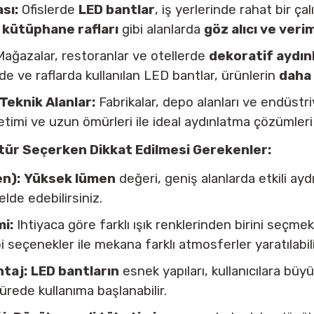
sı:
Ofislerde
LED bantlar
, iş yerlerinde rahat bir ça
,
kütüphane rafları
gibi alanlarda
göz alıcı ve verim
ağazalar, restoranlar ve otellerde
dekoratif aydı
erde ve raflarda kullanılan LED bantlar, ürünlerin
daha 
Teknik Alanlar:
Fabrikalar, depo alanları ve endüstr
etimi ve uzun ömürleri ile ideal aydınlatma çözümleri
ür Seçerken Dikkat Edilmesi Gerekenler:
en):
Yüksek lümen
değeri, geniş alanlarda etkili ay
elde edebilirsiniz.
mi:
Ihtiyaca göre farklı ışık renklerinden birini seçme
i seçenekler ile mekana farklı atmosferler yaratılabili
ntaj:
LED bantların
esnek yapıları, kullanıcılara büyü
ürede kullanıma başlanabilir.