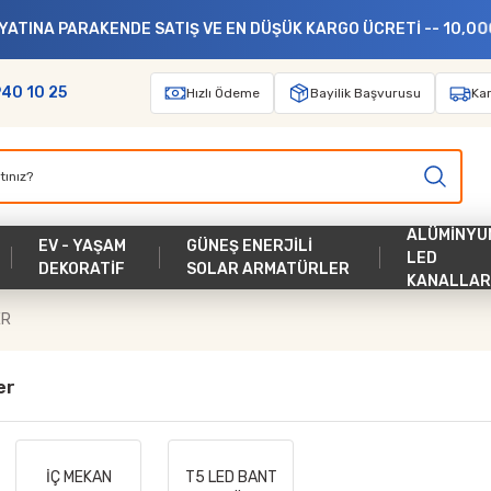
DE SATIŞ VE EN DÜŞÜK KARGO ÜCRETİ -- 10,000 TL ÜZERİ ALIŞ
940 10 25
Hızlı Ödeme
Bayilik Başvurusu
Kar
ALÜMİNYU
EV - YAŞAM
GÜNEŞ ENERJİLİ
LED
DEKORATİF
SOLAR ARMATÜRLER
KANALLAR
ER
er
İÇ MEKAN
T5 LED BANT