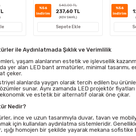
L
540,00 TL
%56
%56
TL
237,60 TL
1
indirim
indirim
)
(KDV DAHİL)
le
Sepete Ekle
S
rler ile Aydınlatmada Şıklık ve Verimlilik
mleri, yaşam alanlarının estetik ve işlevsellik kaza
da yer alan LED bant armatürler, minimal tasarımı, e
kat çeker.
triyel alanlarda yaygın olarak tercih edilen bu ürünle
özümler sunar. Aynı zamanda LED projektör fiyatları v
ekonomik ve estetik bir alternatif olarak öne çıkar.
ür Nedir?
ler, ince ve uzun tasarımıyla duvar, tavan ve mobilya
mak için kullanılan aydınlatma sistemleridir. Genelli
, ışığı homojen bir şekilde yayarak mekana sofistike b