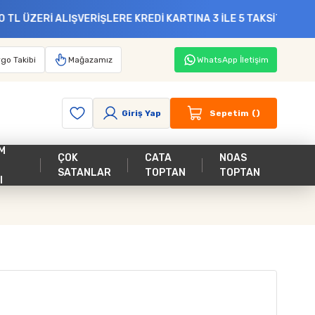
VERİŞLERE KREDİ KARTINA 3 İLE 5 TAKSİT VADE FARKSIZ MAİL O
go Takibi
Mağazamız
WhatsApp İletişim
Giriş Yap
Sepetim
M
ÇOK
CATA
NOAS
SATANLAR
TOPTAN
TOPTAN
I