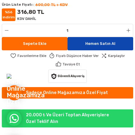
Ürün Liste Fiyatı :
600,00 TL + KDV
MATÜRLER
MAK AYDINLATMA
316,80 TL
%56
indirim
KDV DAHİL
ATÜRLER
IKLI ÇİM ARMATÜR
ATİF APLİKLER
GORTALAR
EKORATİF APLİKLER
TLERİ
Sepete Ekle
Hemen Satın Al
UMANDALARI
 APLİKLER
 APLİKLER
Fiyatı Düşünce Haber Ver
Karşılaştır
Tavsiye Et
YDINLATMA
RI
Güvenli Alışveriş
RÜNLERİ
Sadece Online Mağazamıza Özel Fiyat
R AYDINLATMA
20.000 ₺ Ve Üzeri Toptan Alışverişlere
Özel Teklif Alın