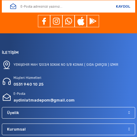
KAYDOL
İLETİŞİM
YENİŞEHİR MAH 1203/4 SOKAK NO 5/B KONAK ( GIDA ÇARÇISI ) İZMİR
Müşteri Hizmetleri
0531 940 10 25
E-Posta
aydinlatmadepom@gmail.com
Üyelik
Kurumsal