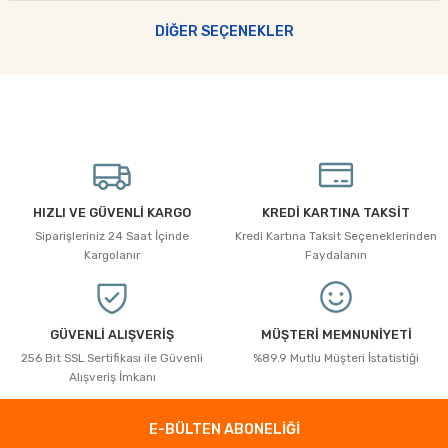
Ürün hakkında henüz soru sorulmamış.
Yorum Yaz
Bu ürünün fiyat bilgisi, resim, ürün açıklamalarında ve diğer
DİĞER SEÇENEKLER
konularda yetersiz gördüğünüz noktaları öneri formunu kullanarak
Soru Sor
tarafımıza iletebilirsiniz.
Görüş ve önerileriniz için teşekkür ederiz.
Ürün resmi kalitesiz, bozuk veya görüntülenemiyor.
Ürün açıklamasında eksik bilgiler bulunuyor.
Ürün bilgilerinde hatalar bulunuyor.
HIZLI VE GÜVENLİ KARGO
KREDİ KARTINA TAKSİT
Ürün fiyatı diğer sitelerden daha pahalı.
Siparişleriniz 24 Saat İçinde
Kredi Kartına Taksit Seçeneklerinden
Bu ürüne benzer farklı alternatifler olmalı.
Kargolanır
Faydalanın
GÜVENLİ ALIŞVERİŞ
MÜŞTERİ MEMNUNİYETİ
256 Bit SSL Sertifikası ile Güvenli
%89.9 Mutlu Müşteri İstatistiği
Alışveriş İmkanı
Gönder
E-BÜLTEN ABONELİĞİ