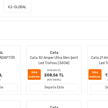
K2-GLOBAL
AL
Cata
R ADAPTÖR
Cata 30 Amper Ultra Slim Şerit
Cata 21 Am
Led Trafosu (360W)
Led T
474,00 TL
%56
%56
TL
208,56 TL
1
indirim
indirim
)
(KDV DAHİL)
le
Sepete Ekle
S
Cata