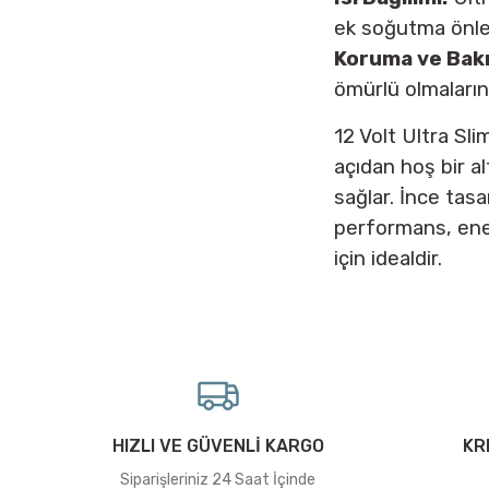
ek soğutma önleml
Koruma ve Bak
ömürlü olmalarını
12 Volt Ultra Sl
açıdan hoş bir al
sağlar. İnce tas
performans, ener
için idealdir.
HIZLI VE GÜVENLİ KARGO
KR
Siparişleriniz 24 Saat İçinde