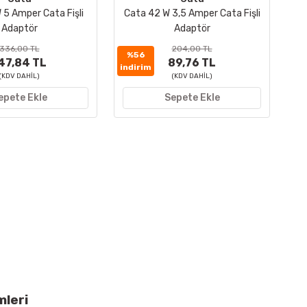
 5 Amper Cata Fişli
Cata 42 W 3,5 Amper Cata Fişli
Adaptör
Adaptör
336,00 TL
204,00 TL
%56
47,84 TL
89,76 TL
indirim
(KDV DAHİL)
(KDV DAHİL)
epete Ekle
Sepete Ekle
mleri