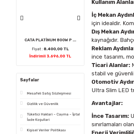
Kullanım Alanlar
İç Mekan Aydın
için idealdir. K
Dış Mekan Aydı
kaynağıdır. Bahçe
CATA PLATİNUM 800W P ...
CATA Kristal Ledli T ...
HE
Reklam Aydınla
Fiyat :
8.400,00 TL
Fiyat :
6.900,00 TL
ince tasarım, mon
İndirimli 3.696,00 TL
İndirimli 3.036,00 TL
Ticari Alanlar:
M
stabil ve güvenli
Sayfalar
Otomotiv Aydın
Ultra Slim LED tr
Mesafeli Satış Sözleşmesi
Avantajlar:
Gizlilik ve Güvenlik
Tüketici Haklari – Cayma – İptal
İnce Tasarım:
U
İade Koşullari
sınırlamaları olan
Kişisel Veriler Politikası
Enerji Verimliliğ