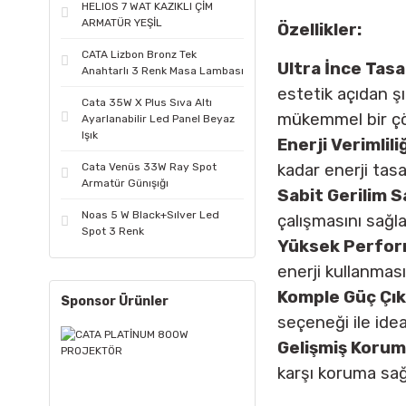
HELIOS 7 WAT KAZIKLI ÇİM
ARMATÜR YEŞİL
Özellikler:
CATA Lizbon Bronz Tek
Ultra İnce Tasa
Anahtarlı 3 Renk Masa Lambası
estetik açıdan ş
Cata 35W X Plus Sıva Altı
mükemmel bir ç
Ayarlanabilir Led Panel Beyaz
Işık
Enerji Verimliliğ
Cata Venüs 33W Ray Spot
kadar enerji tasa
Armatür Günışığı
Sabit Gerilim 
Noas 5 W Black+Sılver Led
çalışmasını sağla
Spot 3 Renk
Yüksek Perfor
enerji kullanması
Komple Güç Çıkı
Sponsor Ürünler
seçeneği ile ide
Gelişmiş Koruma
karşı koruma sağ