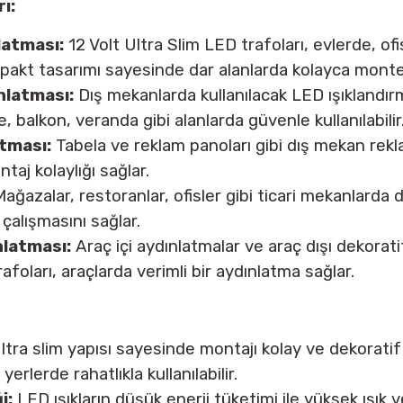
ı:
latması:
12 Volt Ultra Slim LED trafoları, evlerde, of
ompakt tasarımı sayesinde dar alanlarda kolayca montel
nlatması:
Dış mekanlarda kullanılacak LED ışıklandır
, balkon, veranda gibi alanlarda güvenle kullanılabilir
LİOS RGB İÇ MEKAN ...
CATA AKILLI VİLLA SE ...
CATA COB
tması:
Tabela ve reklam panoları gibi dış mekan reklam
Fiyat :
114,00 TL
Fiyat :
13.200,00 TL
Fiyat
taj kolaylığı sağlar.
İndirimli 45,60 TL
İndirimli 5.808,00 TL
İndir
ağazalar, restoranlar, ofisler gibi ticari mekanlarda da
 çalışmasını sağlar.
latması:
Araç içi aydınlatmalar ve araç dışı dekorat
afoları, araçlarda verimli bir aydınlatma sağlar.
ltra slim yapısı sayesinde montajı kolay ve dekoratif
 yerlerde rahatlıkla kullanılabilir.
i:
LED ışıkların düşük enerji tüketimi ile yüksek ışık v