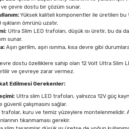
 ve çevre dostu bir çözüm sunar.
llanım:
Yüksek kaliteli komponentler ile üretilen bu
 ışıkların ömrünü uzatır.
mi:
Ultra Slim LED trafoları, düşük ısı üretir, bu da d
nım sunar.
a:
Aşırı gerilim, aşırı ısınma, kısa devre gibi durumlar
vre dostu özelliklere sahip olan 12 Volt Ultra Slim LE
tilir ve çevreye zarar vermez.
kat Edilmesi Gerekenler:
eçimi:
Ultra slim LED trafoları, yalnızca 12V güç kayna
ve güvenli çalışmasını sağlar.
trafolar, kuru ve temiz yüzeylere montelenmelidir. 
nlarının tıkanmaması gerekir.
a slim tasarımlar düşük ısı üretse de yoğun kullanım