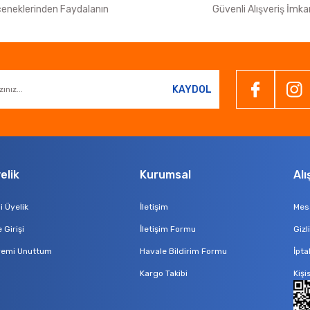
eneklerinden Faydalanın
Güvenli Alışveriş İmka
KAYDOL
elik
Kurumsal
Alı
i Üyelik
İletişim
Mesa
 Girişi
İletişim Formu
Gizl
remi Unuttum
Havale Bildirim Formu
İpta
Kargo Takibi
Kişi