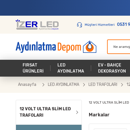
0531 
Müşteri Hizmetleri
FIRSAT
LED
EV - BAHÇE
ÜRÜNLERİ
AYDINLATMA
DEKORASYON
Anasayfa
LED AYDINLATMA
LED TRAFOLARI
1
12 VOLT ULTRA SLİM LED
12 VOLT ULTRA SLİM LED
Markalar
TRAFOLARI