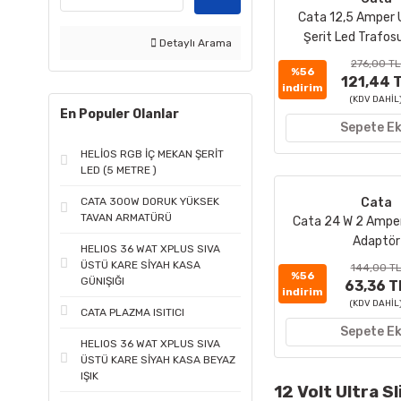
Cata 12,5 Amper U
Şerit Led Trafos
Detaylı Arama
276,00 TL
%56
121,44 
indirim
(KDV DAHİL
En Populer Olanlar
Sepete Ek
HELİOS RGB İÇ MEKAN ŞERİT
LED (5 METRE )
CATA 300W DORUK YÜKSEK
Cata
TAVAN ARMATÜRÜ
Cata 24 W 2 Amper 
Adaptör
HELIOS 36 WAT XPLUS SIVA
ÜSTÜ KARE SİYAH KASA
144,00 T
%56
GÜNIŞIĞI
63,36 T
indirim
(KDV DAHİL
CATA PLAZMA ISITICI
Sepete Ek
HELIOS 36 WAT XPLUS SIVA
ÜSTÜ KARE SİYAH KASA BEYAZ
IŞIK
12 Volt Ultra S