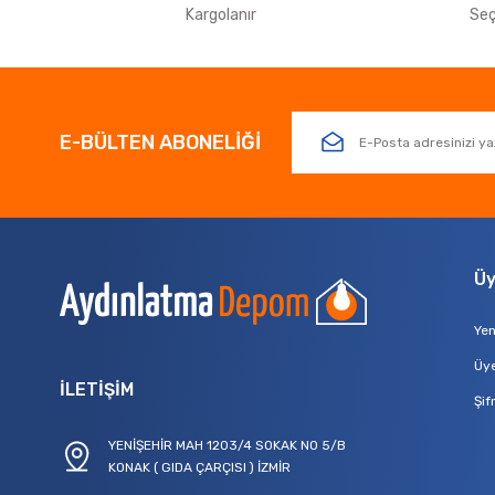
Kargolanır
Seç
E-BÜLTEN ABONELİĞİ
Üy
Yen
Üye
İLETİŞİM
Şif
YENİŞEHİR MAH 1203/4 SOKAK NO 5/B
KONAK ( GIDA ÇARÇISI ) İZMİR