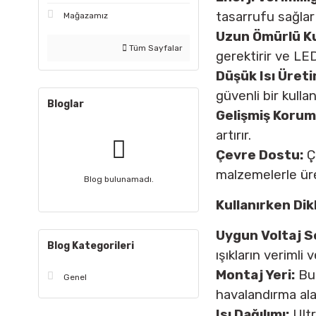
tasarrufu sağlar
Mağazamız
Uzun Ömürlü Ku
Tüm Sayfalar
gerektirir ve LED
Düşük Isı Üreti
güvenli bir kulla
Bloglar
Gelişmiş Korum
artırır.
Çevre Dostu:
Çe
malzemelerle üre
Blog bulunamadı.
Kullanırken Dik
Uygun Voltaj S
Blog Kategorileri
ışıkların verimli 
Montaj Yeri:
Bu 
Genel
havalandırma ala
Isı Dağılımı:
Ultr