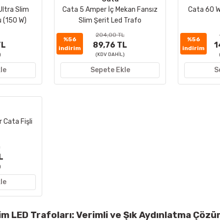
ltra Slim
Cata 5 Amper İç Mekan Fansız
Cata 60 W
u (150 W)
Slim Şerit Led Trafo
204,00 TL
%56
%56
TL
89,76 TL
1
indirim
indirim
)
(KDV DAHİL)
le
Sepete Ekle
S
Cata Fişli
L
L
)
le
lim LED Trafoları: Verimli ve Şık Aydınlatma Çözü