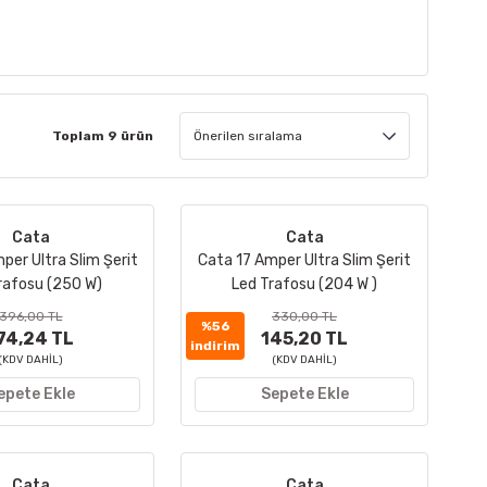
Toplam 9 ürün
Cata
Cata
per Ultra Slim Şerit
Cata 17 Amper Ultra Slim Şerit
rafosu (250 W)
Led Trafosu (204 W )
396,00 TL
330,00 TL
%56
74,24 TL
145,20 TL
indirim
(KDV DAHİL)
(KDV DAHİL)
epete Ekle
Sepete Ekle
Cata
Cata