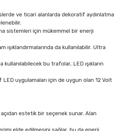
islerde ve ticari alanlarda dekoratif aydınlatma
enebilir.
ma sistemleri için mükemmel bir enerji
.
 12V ŞERİT L ...
Cata Gerdanya Led Çe ...
CATA PLAZMA 
 ışıklandırmalarında da kullanılabilir. Ultra
 :
126,00 TL
Fiyat :
408,00 TL
Fiyat :
20.700
imli 55,44 TL
İndirimli 179,52 TL
İndirimli 9.10
 kullanılabilecek bu trafolar, LED ışıkların
if LED uygulamaları için de uygun olan 12 Volt
 açıdan estetik bir seçenek sunar. Alan
erimi elde edilmesini sağlar, bu da enerji