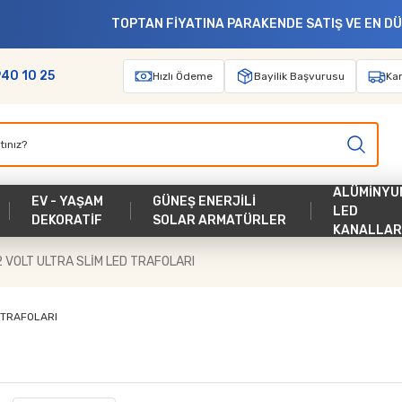
TOPTAN FİYATINA PARAKENDE SATIŞ VE EN DÜŞÜK KARGO ÜCRETİ
940 10 25
Hızlı Ödeme
Bayilik Başvurusu
Kar
ALÜMİNYU
EV - YAŞAM
GÜNEŞ ENERJİLİ
LED
DEKORATİF
SOLAR ARMATÜRLER
KANALLAR
2 VOLT ULTRA SLİM LED TRAFOLARI
 TRAFOLARI