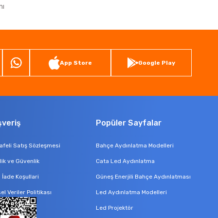
nı
App Store
Google Play
şveriş
Popüler Sayfalar
feli Satış Sözleşmesi
Bahçe Aydınlatma Modelleri
ilik ve Güvenlik
Cata Led Aydınlatma
l İade Koşullari
Güneş Enerjili Bahçe Aydınlatması
sel Veriler Politikası
Led Aydınlatma Modelleri
Led Projektör