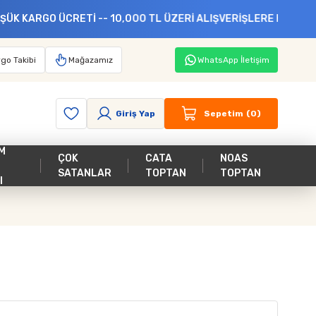
 -- 10,000 TL ÜZERİ ALIŞVERİŞLERE KREDİ KARTINA 3 İLE 5 TA
go Takibi
Mağazamız
WhatsApp İletişim
Giriş Yap
Sepetim
0
M
ÇOK
CATA
NOAS
SATANLAR
TOPTAN
TOPTAN
I