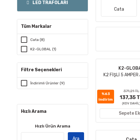
LED TRAFOLARI
Cata
Tüm Markalar
Cata (8)
K2-GLOBAL (1)
K2-GLOB
Filtre Seçenekleri
K2 FİŞLİ 5 AMPE
İndirimli Ürünler (9)
371,21 TL
%63
137,35 
indirim
(KDV DAHİL
Hızlı Arama
Sepete Ek
Hızlı Ürün Arama
Ara
Cata