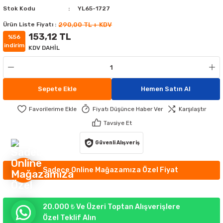
Stok Kodu
YL65-1727
MATÜRLER
MAK AYDINLATMA
Ürün Liste Fiyatı :
290,00 TL + KDV
153,12 TL
ATÜRLER
IKLI ÇİM ARMATÜR
ATİF APLİKLER
%56
indirim
KDV DAHİL
GORTALAR
EKORATİF APLİKLER
TLERİ
UMANDALARI
 APLİKLER
 APLİKLER
Sepete Ekle
Hemen Satın Al
Fiyatı Düşünce Haber Ver
Karşılaştır
YDINLATMA
RI
Tavsiye Et
RÜNLERİ
Güvenli Alışveriş
R AYDINLATMA
Sadece Online Mağazamıza Özel Fiyat
20.000 ₺ Ve Üzeri Toptan Alışverişlere
Özel Teklif Alın