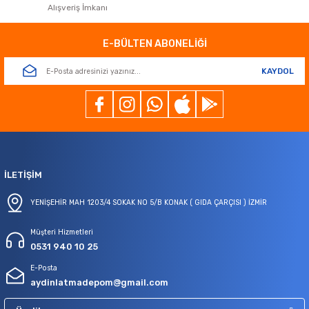
Alışveriş İmkanı
Gönder
E-BÜLTEN ABONELİĞİ
KAYDOL
İLETİŞİM
YENİŞEHİR MAH 1203/4 SOKAK NO 5/B KONAK ( GIDA ÇARÇISI ) İZMİR
Müşteri Hizmetleri
0531 940 10 25
E-Posta
aydinlatmadepom@gmail.com