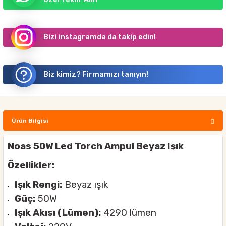
Bizi instagramda da takip edin!
Biz kimiz? Firmamızı tanıyın!
Ürün Bilgisi
Noas 50W Led Torch Ampul Beyaz Işık
Özellikler:
Işık Rengi:
Beyaz ışık
Güç:
50W
Işık Akısı (Lümen):
4290 lümen