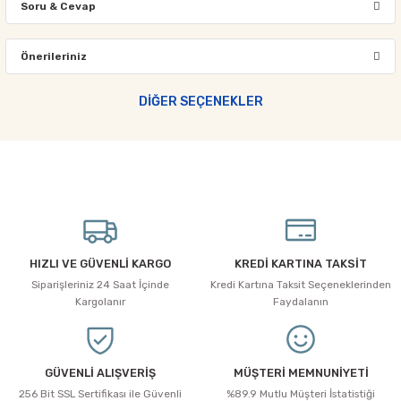
Soru & Cevap
Bu ürüne ilk yorumu siz yapın!
Önerileriniz
Ürün hakkında henüz soru sorulmamış.
Yorum Yaz
Bu ürünün fiyat bilgisi, resim, ürün açıklamalarında ve diğer
DİĞER SEÇENEKLER
konularda yetersiz gördüğünüz noktaları öneri formunu kullanarak
Soru Sor
tarafımıza iletebilirsiniz.
Görüş ve önerileriniz için teşekkür ederiz.
Ürün resmi kalitesiz, bozuk veya görüntülenemiyor.
Ürün açıklamasında eksik bilgiler bulunuyor.
Ürün bilgilerinde hatalar bulunuyor.
HIZLI VE GÜVENLİ KARGO
KREDİ KARTINA TAKSİT
Ürün fiyatı diğer sitelerden daha pahalı.
Siparişleriniz 24 Saat İçinde
Kredi Kartına Taksit Seçeneklerinden
Bu ürüne benzer farklı alternatifler olmalı.
Kargolanır
Faydalanın
GÜVENLİ ALIŞVERİŞ
MÜŞTERİ MEMNUNİYETİ
256 Bit SSL Sertifikası ile Güvenli
%89.9 Mutlu Müşteri İstatistiği