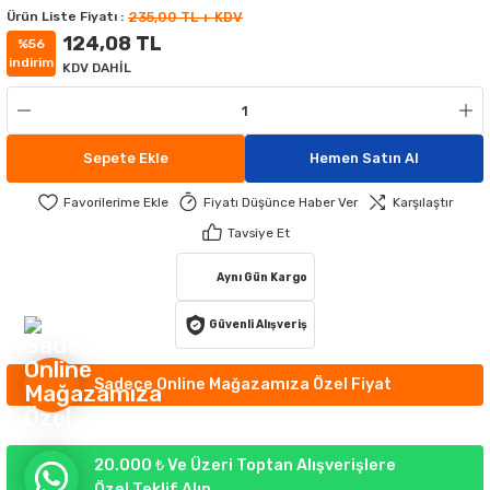
Ürün Liste Fiyatı :
235,00 TL + KDV
MATÜRLER
MAK AYDINLATMA
124,08 TL
%56
indirim
KDV DAHİL
ATÜRLER
IKLI ÇİM ARMATÜR
ATİF APLİKLER
GORTALAR
EKORATİF APLİKLER
TLERİ
Sepete Ekle
Hemen Satın Al
UMANDALARI
 APLİKLER
 APLİKLER
Fiyatı Düşünce Haber Ver
Karşılaştır
Tavsiye Et
YDINLATMA
RI
Aynı Gün Kargo
RÜNLERİ
Güvenli Alışveriş
R AYDINLATMA
Sadece Online Mağazamıza Özel Fiyat
20.000 ₺ Ve Üzeri Toptan Alışverişlere
Özel Teklif Alın