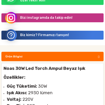
Özel Teklif Alın
Bizi instagramda da takip edin!
Biz kimiz? Firmamızı tanıyın!
Ürün Bilgisi
Noas 30W Led Torch Ampul Beyaz Işık
Özellikler:
Güç Tüketimi:
30W
Işık Akısı:
2930 lümen
Voltaj:
220V