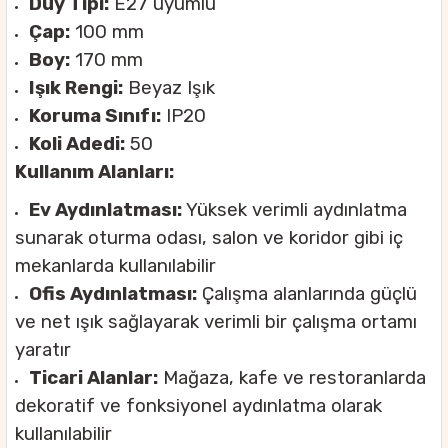
Duy Tipi:
E27 uyumlu
Çap:
100 mm
Boy:
170 mm
Işık Rengi:
Beyaz Işık
Koruma Sınıfı:
IP20
Koli Adedi:
50
Kullanım Alanları:
Ev Aydınlatması:
Yüksek verimli aydınlatma
sunarak oturma odası, salon ve koridor gibi iç
mekanlarda kullanılabilir
Ofis Aydınlatması:
Çalışma alanlarında güçlü
ve net ışık sağlayarak verimli bir çalışma ortamı
yaratır
Ticari Alanlar:
Mağaza, kafe ve restoranlarda
dekoratif ve fonksiyonel aydınlatma olarak
kullanılabilir