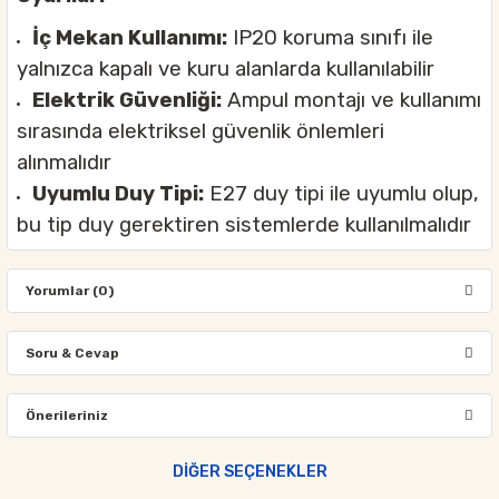
İç Mekan Kullanımı:
IP20 koruma sınıfı ile
yalnızca kapalı ve kuru alanlarda kullanılabilir
Elektrik Güvenliği:
Ampul montajı ve kullanımı
sırasında elektriksel güvenlik önlemleri
alınmalıdır
Uyumlu Duy Tipi:
E27 duy tipi ile uyumlu olup,
bu tip duy gerektiren sistemlerde kullanılmalıdır
Yorumlar (0)
Soru & Cevap
Bu ürüne ilk yorumu siz yapın!
Önerileriniz
Ürün hakkında henüz soru sorulmamış.
Yorum Yaz
Bu ürünün fiyat bilgisi, resim, ürün açıklamalarında ve diğer
DİĞER SEÇENEKLER
konularda yetersiz gördüğünüz noktaları öneri formunu kullanarak