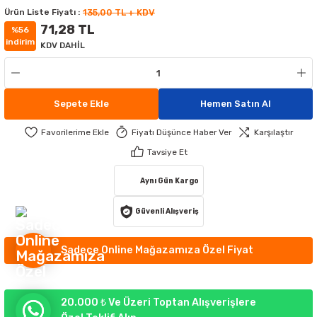
Ürün Liste Fiyatı :
135,00 TL + KDV
MATÜRLER
MAK AYDINLATMA
71,28 TL
%56
indirim
KDV DAHİL
ATÜRLER
IKLI ÇİM ARMATÜR
ATİF APLİKLER
GORTALAR
EKORATİF APLİKLER
TLERİ
Sepete Ekle
Hemen Satın Al
UMANDALARI
 APLİKLER
 APLİKLER
Fiyatı Düşünce Haber Ver
Karşılaştır
Tavsiye Et
YDINLATMA
RI
Aynı Gün Kargo
RÜNLERİ
Güvenli Alışveriş
R AYDINLATMA
Sadece Online Mağazamıza Özel Fiyat
20.000 ₺ Ve Üzeri Toptan Alışverişlere