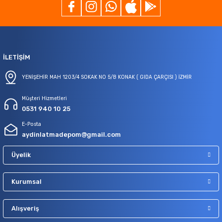
İLETİŞİM
YENİŞEHİR MAH 1203/4 SOKAK NO 5/B KONAK ( GIDA ÇARÇISI ) İZMİR
Müşteri Hizmetleri
0531 940 10 25
E-Posta
aydinlatmadepom@gmail.com
Üyelik
Kurumsal
Alışveriş