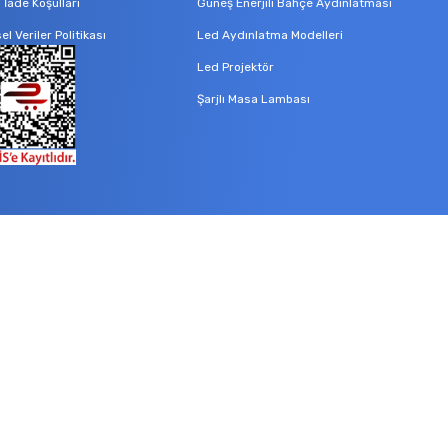
l İade Koşullari
Güneş Enerjili Bahçe Aydınlatması
sel Veriler Politikası
Led Aydınlatma Modelleri
Led Projektör
Şarjlı Masa Lambası