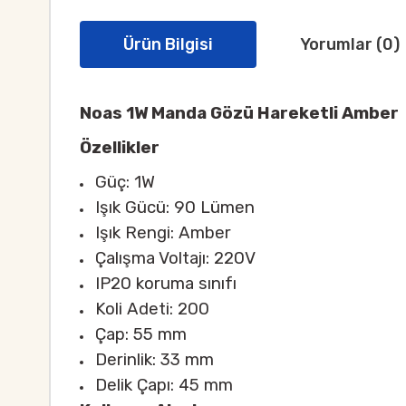
Ürün Bilgisi
Yorumlar (0)
Noas 1W Manda Gözü Hareketli Amber
Özellikler
Güç: 1W
Işık Gücü: 90 Lümen
Işık Rengi: Amber
Çalışma Voltajı: 220V
IP20 koruma sınıfı
Koli Adeti: 200
Çap: 55 mm
Derinlik: 33 mm
Delik Çapı: 45 mm