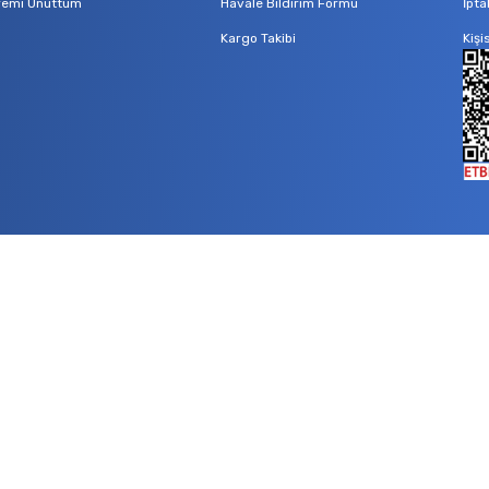
remi Unuttum
Havale Bildirim Formu
İpta
Kargo Takibi
Kişi