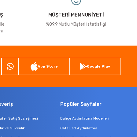
İŞ
MÜŞTERİ MEMNUNİYETİ
ile
%89.9 Mutlu Müşteri İstatistiği
nı
App Store
Google Play
şveriş
Popüler Sayfalar
feli Satış Sözleşmesi
Bahçe Aydınlatma Modelleri
ilik ve Güvenlik
Cata Led Aydınlatma