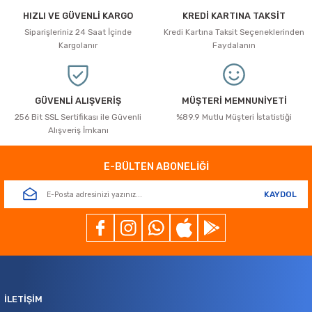
Ürün bilgilerinde hatalar bulunuyor.
HIZLI VE GÜVENLİ KARGO
KREDİ KARTINA TAKSİT
Ürün fiyatı diğer sitelerden daha pahalı.
Siparişleriniz 24 Saat İçinde
Kredi Kartına Taksit Seçeneklerinden
Bu ürüne benzer farklı alternatifler olmalı.
Kargolanır
Faydalanın
GÜVENLİ ALIŞVERİŞ
MÜŞTERİ MEMNUNİYETİ
256 Bit SSL Sertifikası ile Güvenli
%89.9 Mutlu Müşteri İstatistiği
Alışveriş İmkanı
Gönder
E-BÜLTEN ABONELİĞİ
KAYDOL
İLETİŞİM