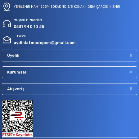
YENİŞEHİR MAH 1203/4 SOKAK NO 5/B KONAK ( GIDA ÇARÇISI ) İZMİR
Müşteri Hizmetleri
0531 940 10 25
E-Posta
aydinlatmadepom@gmail.com
Üyelik
Kurumsal
Alışveriş