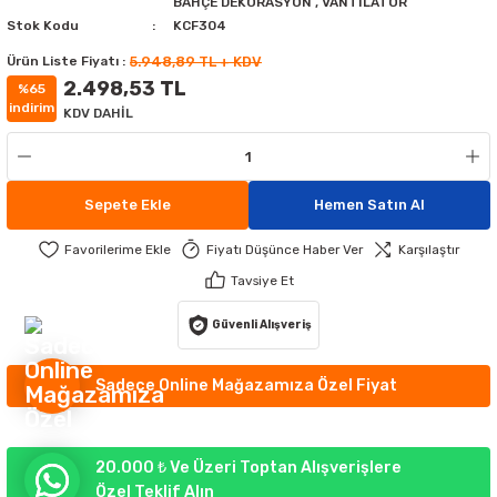
BAHÇE DEKORASYON
,
VANTİLATÖR
MATÜRLER
MAK AYDINLATMA
Stok Kodu
KCF304
Ürün Liste Fiyatı :
5.948,89 TL + KDV
ATÜRLER
IKLI ÇİM ARMATÜR
ATİF APLİKLER
2.498,53 TL
%65
indirim
KDV DAHİL
GORTALAR
EKORATİF APLİKLER
TLERİ
UMANDALARI
 APLİKLER
 APLİKLER
Sepete Ekle
Hemen Satın Al
YDINLATMA
RI
Fiyatı Düşünce Haber Ver
Karşılaştır
Tavsiye Et
RÜNLERİ
Güvenli Alışveriş
R AYDINLATMA
Sadece Online Mağazamıza Özel Fiyat
20.000 ₺ Ve Üzeri Toptan Alışverişlere
Özel Teklif Alın