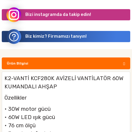
Bizi instagramda da takip edin!
Biz kimiz? Firmamızı tanıyın!
Ürün Bilgisi
K2-VANTİ KCF280K AVİZELİ VANTİLATÖR 60W
KUMANDALI AHŞAP
Özellikler
• 30W motor gücü
• 60W LED ışık gücü
• 76 cm ölçü