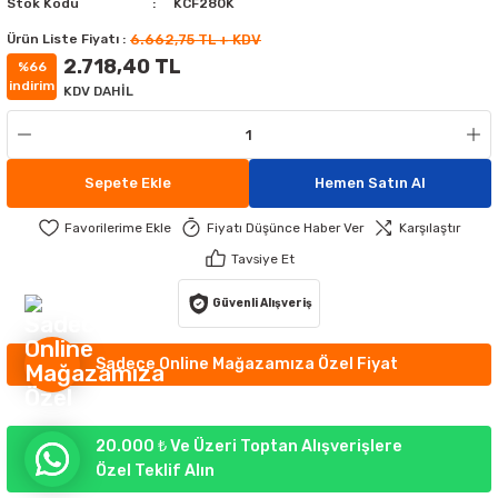
Stok Kodu
KCF280K
MATÜRLER
MAK AYDINLATMA
Ürün Liste Fiyatı :
6.662,75 TL + KDV
2.718,40 TL
%66
ATÜRLER
IKLI ÇİM ARMATÜR
ATİF APLİKLER
indirim
KDV DAHİL
GORTALAR
EKORATİF APLİKLER
TLERİ
Sepete Ekle
Hemen Satın Al
UMANDALARI
 APLİKLER
 APLİKLER
Fiyatı Düşünce Haber Ver
Karşılaştır
YDINLATMA
RI
Tavsiye Et
RÜNLERİ
Güvenli Alışveriş
R AYDINLATMA
Sadece Online Mağazamıza Özel Fiyat
20.000 ₺ Ve Üzeri Toptan Alışverişlere
Özel Teklif Alın