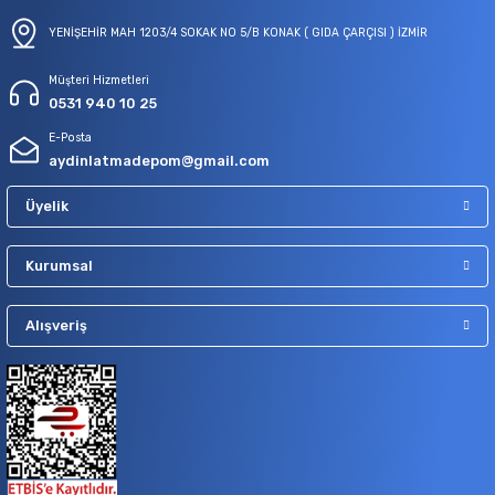
YENİŞEHİR MAH 1203/4 SOKAK NO 5/B KONAK ( GIDA ÇARÇISI ) İZMİR
Müşteri Hizmetleri
0531 940 10 25
E-Posta
aydinlatmadepom@gmail.com
Üyelik
Kurumsal
Alışveriş