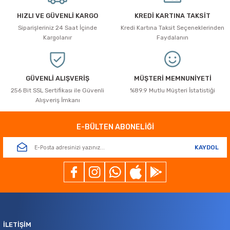
Ürün bilgilerinde hatalar bulunuyor.
HIZLI VE GÜVENLİ KARGO
KREDİ KARTINA TAKSİT
Ürün fiyatı diğer sitelerden daha pahalı.
Siparişleriniz 24 Saat İçinde
Kredi Kartına Taksit Seçeneklerinden
Bu ürüne benzer farklı alternatifler olmalı.
Kargolanır
Faydalanın
GÜVENLİ ALIŞVERİŞ
MÜŞTERİ MEMNUNİYETİ
256 Bit SSL Sertifikası ile Güvenli
%89.9 Mutlu Müşteri İstatistiği
Alışveriş İmkanı
Gönder
E-BÜLTEN ABONELİĞİ
KAYDOL
İLETİŞİM