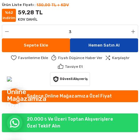
Ürün Liste Fiyatı :
130,00 TL + KDV
MATÜRLER
MAK AYDINLATMA
59,28 TL
%62
indirim
KDV DAHİL
ATÜRLER
IKLI ÇİM ARMATÜR
ATİF APLİKLER
GORTALAR
EKORATİF APLİKLER
TLERİ
Sepete Ekle
Hemen Satın Al
UMANDALARI
 APLİKLER
 APLİKLER
Fiyatı Düşünce Haber Ver
Karşılaştır
Tavsiye Et
YDINLATMA
RI
Güvenli Alışveriş
RÜNLERİ
Sadece Online Mağazamıza Özel Fiyat
R AYDINLATMA
20.000 ₺ Ve Üzeri Toptan Alışverişlere
Özel Teklif Alın