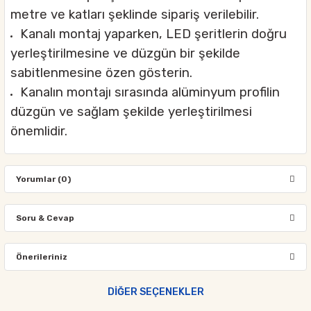
metre ve katları şeklinde sipariş verilebilir.
Kanalı montaj yaparken, LED şeritlerin doğru
yerleştirilmesine ve düzgün bir şekilde
sabitlenmesine özen gösterin.
Kanalın montajı sırasında alüminyum profilin
düzgün ve sağlam şekilde yerleştirilmesi
önemlidir.
Yorumlar (0)
Soru & Cevap
Bu ürüne ilk yorumu siz yapın!
Önerileriniz
Ürün hakkında henüz soru sorulmamış.
Yorum Yaz
Bu ürünün fiyat bilgisi, resim, ürün açıklamalarında ve diğer
DİĞER SEÇENEKLER
konularda yetersiz gördüğünüz noktaları öneri formunu kullanarak