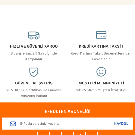
Soru Sor
tarafımıza iletebilirsiniz.
Görüş ve önerileriniz için teşekkür ederiz.
Ürün resmi kalitesiz, bozuk veya görüntülenemiyor.
Ürün açıklamasında eksik bilgiler bulunuyor.
Ürün bilgilerinde hatalar bulunuyor.
HIZLI VE GÜVENLİ KARGO
KREDİ KARTINA TAKSİT
Ürün fiyatı diğer sitelerden daha pahalı.
Siparişleriniz 24 Saat İçinde
Kredi Kartına Taksit Seçeneklerinden
Bu ürüne benzer farklı alternatifler olmalı.
Kargolanır
Faydalanın
GÜVENLİ ALIŞVERİŞ
MÜŞTERİ MEMNUNİYETİ
256 Bit SSL Sertifikası ile Güvenli
%89.9 Mutlu Müşteri İstatistiği
Alışveriş İmkanı
Gönder
E-BÜLTEN ABONELİĞİ
KAYDOL