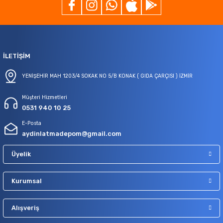
İLETİŞİM
YENİŞEHİR MAH 1203/4 SOKAK NO 5/B KONAK ( GIDA ÇARÇISI ) İZMİR
Müşteri Hizmetleri
0531 940 10 25
E-Posta
aydinlatmadepom@gmail.com
Üyelik
Kurumsal
Alışveriş