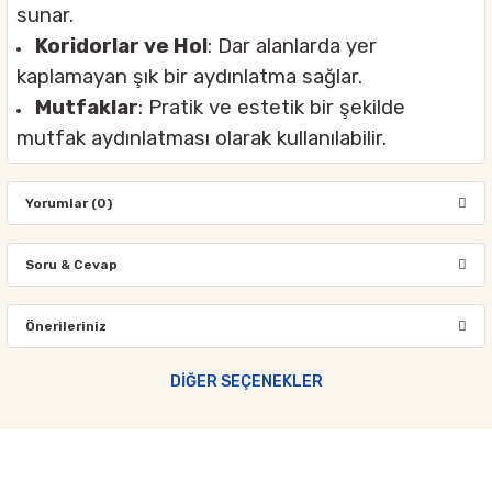
sunar.
Koridorlar ve Hol
: Dar alanlarda yer
kaplamayan şık bir aydınlatma sağlar.
Mutfaklar
: Pratik ve estetik bir şekilde
mutfak aydınlatması olarak kullanılabilir.
Yorumlar (0)
Soru & Cevap
Bu ürüne ilk yorumu siz yapın!
Önerileriniz
Ürün hakkında henüz soru sorulmamış.
Yorum Yaz
Bu ürünün fiyat bilgisi, resim, ürün açıklamalarında ve diğer
DİĞER SEÇENEKLER
konularda yetersiz gördüğünüz noktaları öneri formunu kullanarak
Soru Sor
tarafımıza iletebilirsiniz.
Görüş ve önerileriniz için teşekkür ederiz.