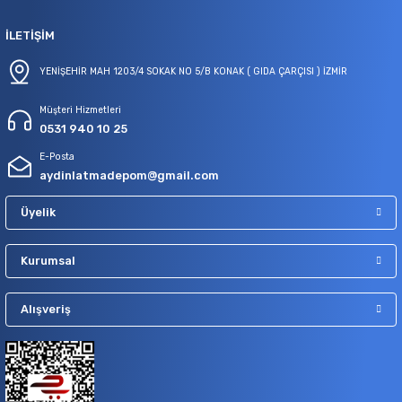
İLETİŞİM
YENİŞEHİR MAH 1203/4 SOKAK NO 5/B KONAK ( GIDA ÇARÇISI ) İZMİR
Müşteri Hizmetleri
0531 940 10 25
E-Posta
aydinlatmadepom@gmail.com
Üyelik
Kurumsal
Alışveriş