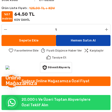
Stok Kodu
CT-5252B
MATÜRLER
MAK AYDINLATMA
Ürün Liste Fiyatı :
125,00 TL + KDV
64,50 TL
%57
ATÜRLER
IKLI ÇİM ARMATÜR
ATİF APLİKLER
indirim
KDV DAHİL
GORTALAR
EKORATİF APLİKLER
TLERİ
Sepete Ekle
Hemen Satın Al
UMANDALARI
 APLİKLER
 APLİKLER
Fiyatı Düşünce Haber Ver
Karşılaştır
YDINLATMA
RI
Tavsiye Et
RÜNLERİ
Güvenli Alışveriş
R AYDINLATMA
Sadece Online Mağazamıza Özel Fiyat
20.000 ₺ Ve Üzeri Toptan Alışverişlere
Özel Teklif Alın