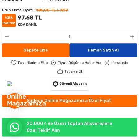
Stok Kodu
CT-5170FB
MATÜRLER
MAK AYDINLATMA
Ürün Liste Fiyatı :
185,00 TL + KDV
97,68 TL
%56
ATÜRLER
IKLI ÇİM ARMATÜR
ATİF APLİKLER
indirim
KDV DAHİL
GORTALAR
EKORATİF APLİKLER
TLERİ
Sepete Ekle
Hemen Satın Al
UMANDALARI
 APLİKLER
 APLİKLER
Fiyatı Düşünce Haber Ver
Karşılaştır
YDINLATMA
RI
Tavsiye Et
RÜNLERİ
Güvenli Alışveriş
R AYDINLATMA
Sadece Online Mağazamıza Özel Fiyat
20.000 ₺ Ve Üzeri Toptan Alışverişlere
Özel Teklif Alın