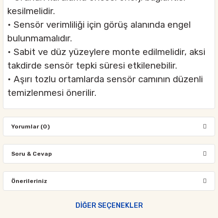
kesilmelidir.
• Sensör verimliliği için görüş alanında engel
bulunmamalıdır.
• Sabit ve düz yüzeylere monte edilmelidir, aksi
takdirde sensör tepki süresi etkilenebilir.
• Aşırı tozlu ortamlarda sensör camının düzenli
temizlenmesi önerilir.
Yorumlar (0)
Soru & Cevap
Bu ürüne ilk yorumu siz yapın!
Önerileriniz
Ürün hakkında henüz soru sorulmamış.
Yorum Yaz
Bu ürünün fiyat bilgisi, resim, ürün açıklamalarında ve diğer
DİĞER SEÇENEKLER
konularda yetersiz gördüğünüz noktaları öneri formunu kullanarak