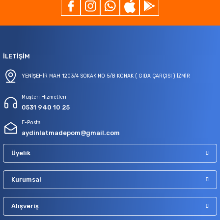
İLETİŞİM
YENİŞEHİR MAH 1203/4 SOKAK NO 5/B KONAK ( GIDA ÇARÇISI ) İZMİR
Müşteri Hizmetleri
0531 940 10 25
E-Posta
aydinlatmadepom@gmail.com
Üyelik
Kurumsal
Alışveriş