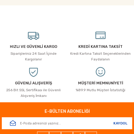
Soru Sor
tarafımıza iletebilirsiniz.
Görüş ve önerileriniz için teşekkür ederiz.
Ürün resmi kalitesiz, bozuk veya görüntülenemiyor.
Ürün açıklamasında eksik bilgiler bulunuyor.
Ürün bilgilerinde hatalar bulunuyor.
HIZLI VE GÜVENLİ KARGO
KREDİ KARTINA TAKSİT
Ürün fiyatı diğer sitelerden daha pahalı.
Siparişleriniz 24 Saat İçinde
Kredi Kartına Taksit Seçeneklerinden
Bu ürüne benzer farklı alternatifler olmalı.
Kargolanır
Faydalanın
GÜVENLİ ALIŞVERİŞ
MÜŞTERİ MEMNUNİYETİ
256 Bit SSL Sertifikası ile Güvenli
%89.9 Mutlu Müşteri İstatistiği
Alışveriş İmkanı
Gönder
E-BÜLTEN ABONELİĞİ
KAYDOL