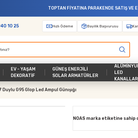
TOPTAN FİYATINA PARAKENDE SATIŞ VE EN DÜŞÜK KARGO ÜCRETİ
940 10 25
Hızlı Ödeme
Bayilik Başvurusu
Kar
ALÜMİNYU
EV - YAŞAM
GÜNEŞ ENERJİLİ
LED
DEKORATİF
SOLAR ARMATÜRLER
KANALLAR
 Duylu G95 Glop Led Ampul Günışığı
NOAS marka etiketine sahip d