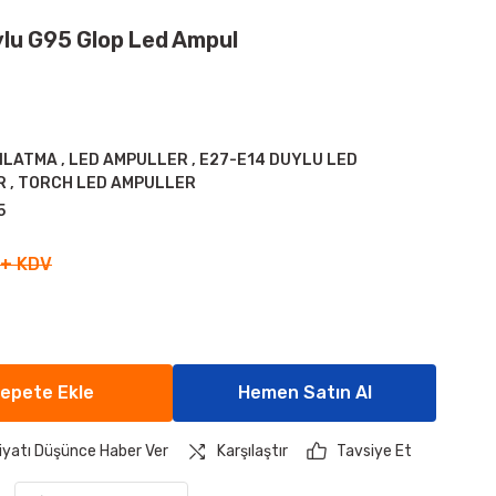
lu G95 Glop Led Ampul
INLATMA
,
LED AMPULLER
,
E27-E14 DUYLU LED
R
,
TORCH LED AMPULLER
5
 + KDV
epete Ekle
Hemen Satın Al
iyatı Düşünce Haber Ver
Karşılaştır
Tavsiye Et