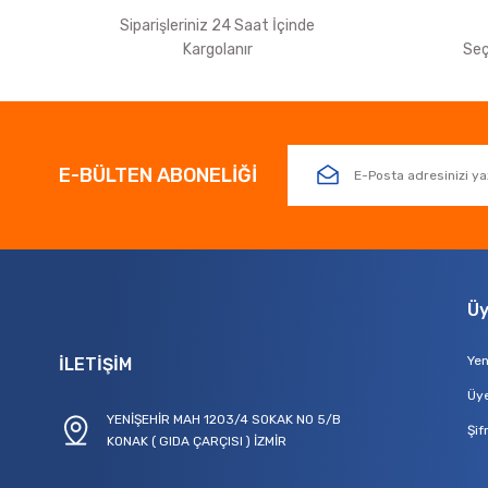
Siparişleriniz 24 Saat İçinde
Kargolanır
Seç
E-BÜLTEN ABONELİĞİ
Üy
Yen
İLETİŞİM
Üye
YENİŞEHİR MAH 1203/4 SOKAK NO 5/B
Şif
KONAK ( GIDA ÇARÇISI ) İZMİR