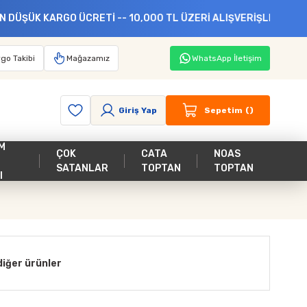
 -- 10,000 TL ÜZERİ ALIŞVERİŞLERE KREDİ KARTINA 3 İLE 5 T
go Takibi
Mağazamız
WhatsApp İletişim
Giriş Yap
Sepetim
M
ÇOK
CATA
NOAS
SATANLAR
TOPTAN
TOPTAN
I
iğer ürünler