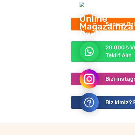
Sadece Onl
20.000 ₺ Ve
Teklif Alın
Bizi instag
Biz kimiz? 