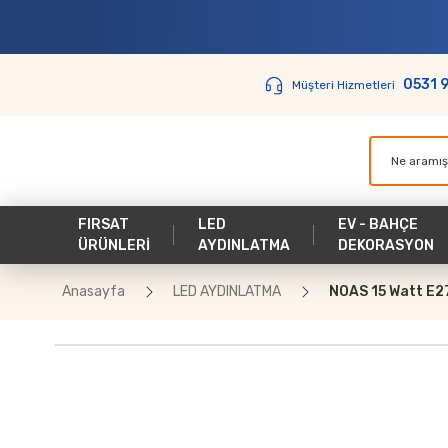
0531 
Müşteri Hizmetleri
FIRSAT
LED
EV - BAHÇE
ÜRÜNLERİ
AYDINLATMA
DEKORASYON
Anasayfa
LED AYDINLATMA
NOAS 15 Watt E27