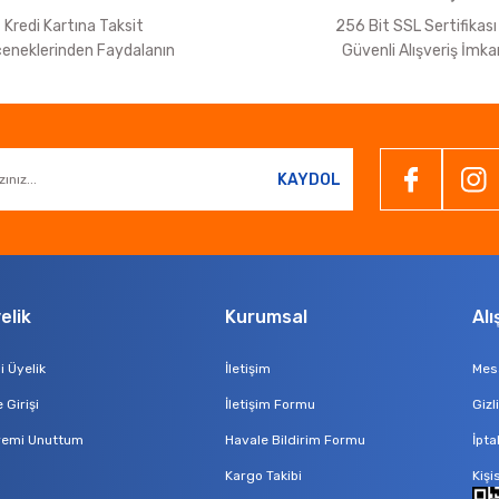
Kredi Kartına Taksit
256 Bit SSL Sertifikası 
eneklerinden Faydalanın
Güvenli Alışveriş İmka
KAYDOL
elik
Kurumsal
Alı
i Üyelik
İletişim
Mesa
 Girişi
İletişim Formu
Gizl
remi Unuttum
Havale Bildirim Formu
İpta
Kargo Takibi
Kişi