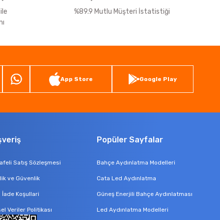
ile
%89.9 Mutlu Müşteri İstatistiği
nı
App Store
Google Play
şveriş
Popüler Sayfalar
feli Satış Sözleşmesi
Bahçe Aydınlatma Modelleri
ilik ve Güvenlik
Cata Led Aydınlatma
l İade Koşullari
Güneş Enerjili Bahçe Aydınlatması
sel Veriler Politikası
Led Aydınlatma Modelleri