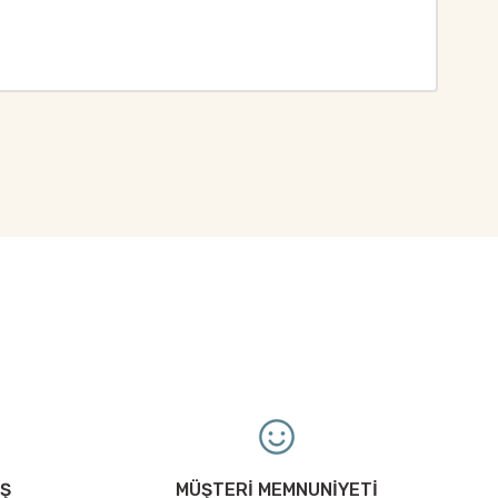
ıza iletebilirsiniz.
İŞ
MÜŞTERİ MEMNUNİYETİ