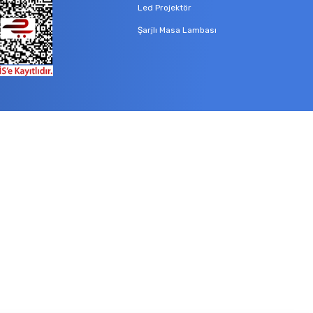
Led Projektör
Şarjlı Masa Lambası