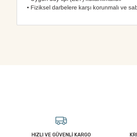
• Fiziksel darbelere karşı korunmalı ve sab
Bu ürünün fiyat bilgisi, resim, ürün açıklamalarında ve diğ
Görüş ve önerileriniz için teşekkür ederiz.
Ürün resmi kalitesiz, bozuk veya görüntülenemiyor.
Ürün açıklamasında eksik bilgiler bulunuyor.
Ürün bilgilerinde hatalar bulunuyor.
Ürün fiyatı diğer sitelerden daha pahalı.
Bu ürüne benzer farklı alternatifler olmalı.
HIZLI VE GÜVENLİ KARGO
KR