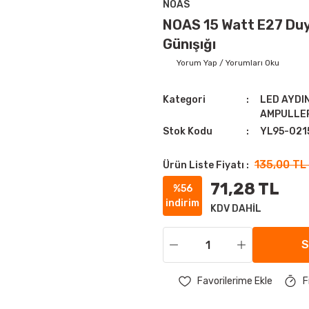
NOAS
NOAS 15 Watt E27 Duy
Günışığı
Yorum Yap / Yorumları Oku
Kategori
LED AYD
AMPULLE
Stok Kodu
YL95-021
135,00 TL
Ürün Liste Fiyatı :
71,28 TL
%56
indirim
KDV DAHİL
S
F