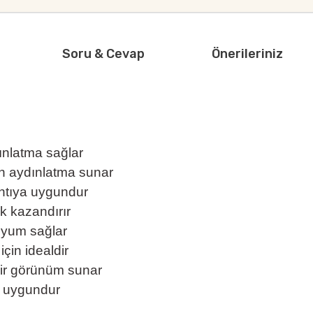
Soru & Cevap
Önerileriniz
dınlatma sağlar
jen aydınlatma sunar
antıya uygundur
ık kazandırır
 uyum sağlar
için idealdir
 bir görünüm sunar
a uygundur